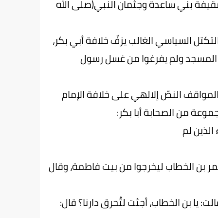
قيفة بني ساعدة وجثمان النبي(صلى الله
الخلافة، ثمّ تمّت مبايعة أبي بكر فلتةً(2)، وخرج التكتل السياسي الغالب يزفّ خلافة أبي بكر،
ي المسجد ولم يفرغوا من غسل رسول
 المواقف النصّ إلالهي على خلافة الإمام
موعة من الصحابة أبا بكر:
الذين لم
عمر بن الخطاب ليخرجوا من بيت فاطمة، وقال
 يا بن الخطاب، أجئت لتُحرق دارنا؟ قال: