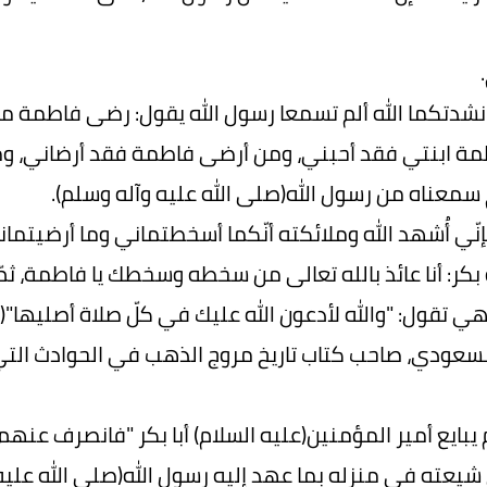
"نشدتكما الله ألم تسمعا رسول الله يقول: رضى فاطم
مة ابنتي فقد أحبني، ومن أرضى فاطمة فقد أرضاني،
م سمعناه من رسول الله(صلى الله عليه وآله وسلم).
إنّي أُشهد الله وملائكته أنّكما أسخطتماني وما أرضيتمان
 بكر: أنا عائذ بالله تعالى من سخطه وسخطك يا فاطمة، ثمّ
 تقول: "والله لأدعون الله عليك في كلّ صلاة أصليها"(5).
سعودي، صاحب كتاب تاريخ مروج الذهب في الحوادث التي 
 يبايع أمير المؤمنين(عليه السلام) أبا بكر "فانصرف عنهم
يعته في منزله بما عهد إليه رسول الله(صلى الله علي