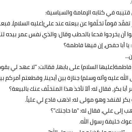
 قتيبه في كتابه الإمامة والسياسية:
كر تفقّد قوماً تخلّفوا عن بيعته عند عليّ(عليه السلام)، 
وا أن يخرجوا فدعا بالحطب وقال: والذي نفس عمر بيده لت
 يا أبا حفص، إن فيها فاطمة؟
...
طمة(عليها السلام) على بابها، فقالت: "لا عهد لي بق
الله عليه وآله وسلم) جنازة بين أيدينا، وقطعتم أمركم بينكم،
أبا بكر، فقال له: ألاّ تأخذ هذا المتخلّف عنك بالبيعة؟
 بكر لقنفد وهو مولى له: اذهب فادع لي علياً.
ب إلى علي، فقال له: "ما حاجتك"؟
عوك خليفة رسول الله.