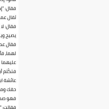
فقال: "إذ
ثقال عمر:
فقال: لا
يصيح ويب
فقال عمر
لهما، فأت
عليهما ا
فتكّلم أب
عائشة اب
حقك ومير
فهو صدق
فقالت: "أ