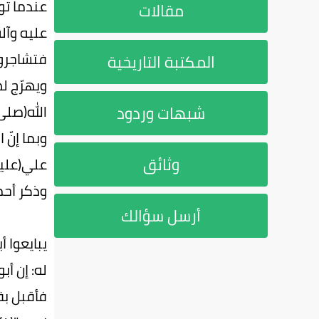
عندما تو
مقالات
عليه وآل
المكتبة التاريخية
ويهرّج ل
الله(صلى 
شبهات وردود
وبما إنّ
وثائق
علي(عليه
وذكر أحم
أرسل سؤالك
يبايعوا 
له: إن أب
فأقبل بق