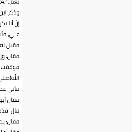
نعم..."(4).
وذكر ابن
إنّ أبا ب
علي، فأب
فقيل له:
فقال: وإن
فوقفت فا
الله(صلى 
فأتى عمر 
فقال أبو
قال: فذه
فقال: يد