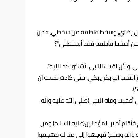
ة من رضاي، وسخط فاطمة من سخطي، فمن
 ومن أسخط فاطمة فقد أسخطني"؟
ي، ولئن لقيت النبي لأشكونكما إليه".
 انتحب أبو بكر يبكي، حتّى كادت نفسه أن
أعقبت وفاة النبي(صلى الله عليه وآله
 فأقام أمير المؤمنين(عليه السلام) ومن
ه وآله وسلم) فوجهوا إلى منزله فهجموا