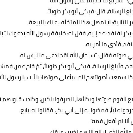
: "لسريع ما كذبتم على رسول الله".
غ الرسالة، قال: فبكى أبو بكر طويلاً.
 الثانية: لا تمهل هذا المتخلّف عنك بالبيعة.
بكر لقنفد: عد إليه، فقل له: خليفة رسول الله يدعوك لتباي
فد، فأدى ما أمر به.
 صوته فقال: "سبحان الله لقد ادعى ما ليس له.
د، فأبلغ الرسالة، فبكى أبو بكر طويلاً، ثمّ قام عمر، فم
مّا سمعت أصواتهم نادت بأعلى صوتها: يا أبت يا رسول الله
ع القوم صوتها وبكائها، انصرفوا باكين، وكادت قلوبهم
جوا علياً، فمضوا به إلى أبي بكر، فقالوا له: بايع.
 أنا لم أفعل فمه".
ً والله الذي لا إله إلاّ هو نضرب عنقك.