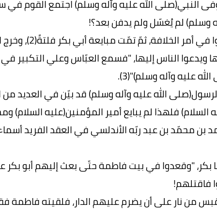
فى النبي(صلى الله عليه وآله وسلم) اجتمع القوم في س
ه وسلم) لم يُغسّل ولم يدفن بعد؟!
فتشاجروا في أمر 
ها ويدعوا الناس إليها، "فسمع العبّاس وعلي التكبير ف
الله عليه وآله وسلم)"(3).
 الرسول(صلى الله عليه وآله وسلم) قد بيّن في العديد من
 السلام) فلهذا لم يبايع أمير المؤمنين(عليه السلام) ومج
د بن محمّد بن عبد ربّه الأندلسي في العقد الفريد أسماء 
أبا بكر، "وقعدوا في بيت فاطمة حتّى بعث إليهم أبو بكر 
وا فاقتلهم!
بس من نار على أن يضرم عليهم الدار، فلقيته فاطمة فقالت: