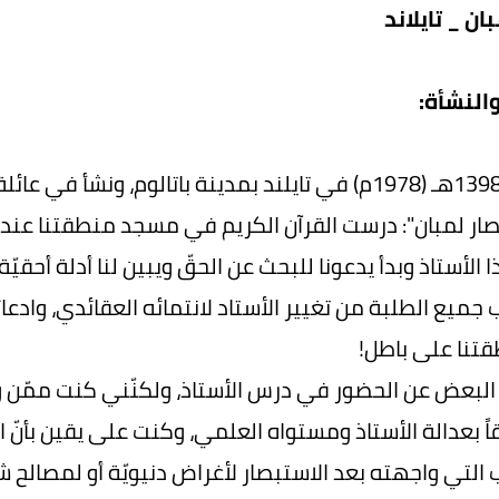
ان _ تايلاند
النشأة:
صار لمبان": درست القرآن الكريم في مسجد منطقتنا عند 
 الأستاذ وبدأ يدعونا للبحث عن الحقّ ويبين لنا أدلة أحق
جميع الطلبة من تغيير الأستاد لانتمائه العقائدي، وادعائ
تنا على باطل!
لبعض عن الحضور في درس الأستاذ، ولكنّني كنت ممّن وا
اً بعدالة الأستاذ ومستواه العلمي، وكنت على يقين بأنّ ال
التي واجهته بعد الاستبصار لأغراض دنيويّة أو لمصالح ش