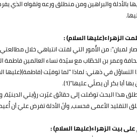
يها بالأدلة والبراهين ومن منطلق ورعه وتقواه الذي يفرض 
يها.
لمت الزهراء(عليها السلام) :
صار لمبان": من الأُمور التي لفتت انتباهي خلال مطالعتي
حافة وعمر بن الخطّاب مع سيّدة نساء العالمين فاطمة الز
 التساؤل في ذهني: لماذا "لما توفيّت (فاطمة)(عليها السل
ها أبا بكر أن يصلّي عليها"(1).
ق هذا البحث توصّلت إلى حقائق غيّرت رؤيتي الدينيّة، وع
 التقليد الأعمى فحسب، وأنّ الأدلة تفرض عليّ أن أُعيد
لى بيت الزهراء(عليها السلام) :