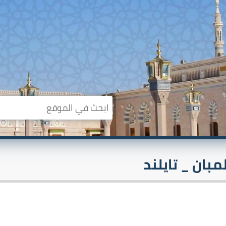
مبان _ تايلند