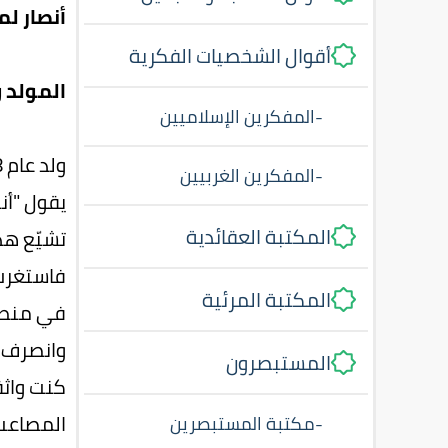
أنصار لمب
أقوال الشخصيات الفكرية
المولد و
-
المفكرين الإسلاميين
ولد عام 1398هـ (1978م) في تايلند بمدينة باتالوم، ونشأ في عائلة حنفية المذهب.
-
المفكرين الغربيين
يقول "أن
المكتبة العقائدية
تشيّع هذا
فاستغرب 
المكتبة المرئية
في منطق
وانصرف ا
المستبصرون
كنت واثق
المصاعب 
-
مكتبة المستبصرين