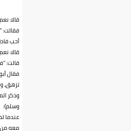
قالا: نعم.
فقالت: 
أحب فاط
قالا: نع
قالت: "ف
فقال أبو
تزهق، وهي
وذكر الم
وسلم):
عندما لم
معه من ش