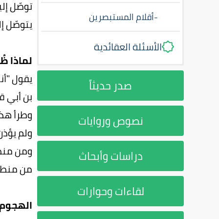
توصّل إل
-
أقلام المستبصرين
يتوصّل إل
الأسئلة العقائدية
لماذا ظُ
يقول "أن
صدر حديثاً
بن أبي ق
وطرأ هذا
نصوص وروايات
ولم يؤذن ب
ومن منطل
دراسات وأبحاث
من منطلق
لقاءات وحوارات
الهجوم ع