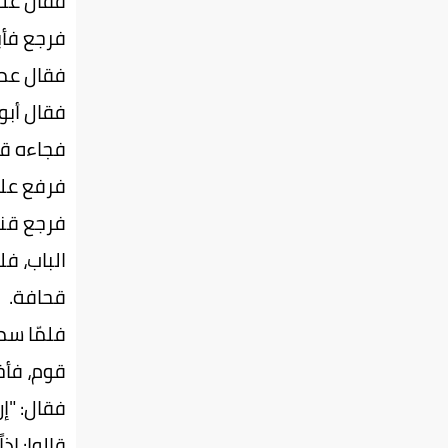
فقال علي
فرجع فأبل
فقال عمر
فقال أبو 
فجاءه قن
فرفع علي
فرجع قنف
الباب، فل
قحافة.
فلمّا سم
قوم، فأخر
فقال: "إن
قالوا: إذا