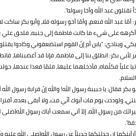
اً تقتلون عبد الله وأخا رسوله".
 أمّا عبد الله فنعم، وأمّا أخو رسوله فلا، وأبو بكر ساكت لا
 أكرهه على شيء ما كانت فاطمة إلى جنبه، فلحق علي بقب
كي، وينادي: "يابن أم إنّ القوم استضعفوني وكادوا يقتلون
 لأبي بكر: انطلق بنا إلى فاطمة، فإنا قد أغضبناها، فانط
يا علياً فكلّماه، فأدخلهما عليها، فلمّا قعدا عندها، حول
لسلام.
و بكر فقال: يا حبيبة رسول الله! والله إنّ قرابة رسول الله
نتي، ولوددت يوم مات أبوك أنّي مت، ولا أبقى بعده، أ
اثك من رسول الله، إلاّ أني سمعت أباك رسول الله(صلى الله
ة".
رأيتكما إن حدثتكما حديثاً عن رسول الله(صلى الله عليه و