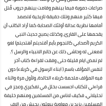
صراعات دموية فيما بينهم وقامت بينهم حروب قُتل
فيها كثير منهم وتلك حقيقة تاريخية لاتصمد
أمامها نظرية عدالة أولئك الصحابة كما أراد الكاتب أن
يقحمها على القارئ, وكذلك يصبح حديث النبي
الكريم (أصحابي كالنجوم بأيم أقتديتم أهتديتم) لغو
لامعنى له وحاشى ذلك عن خاتم الانبياء والرسل ؟.
لم تمض ايام قليلة حتى وفقت لقراءة كتاب آخر
لنفس المؤلف باسم ( ابناء الرسول في كربلاء) دون
فيه المؤلف ملحمة كربلاء الخالدة, ولأول مرة واثناء
قراءتي للكتاب احسست بخلل في تفكيري وعجز في
تحليلاتي, فكيف لاناس من المسلمين ومنهم خليفة
المسلمين يزيد بن معاوية يبعثون بجيش من الاف