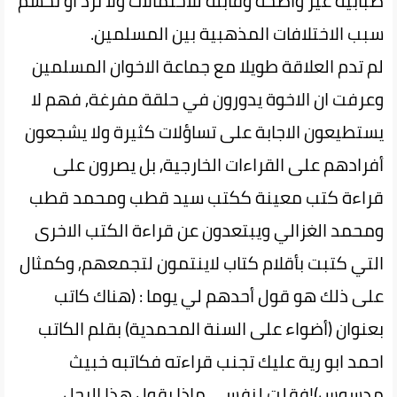
ضبابية غير واضحة وقابلة للاحتمالات ولا ترد أو تحسم
سبب الاختلافات المذهبية بين المسلمين.
لم تدم العلاقة طويلا مع جماعة الاخوان المسلمين
وعرفت ان الاخوة يدورون في حلقة مفرغة, فهم لا
يستطيعون الاجابة على تساؤلات كثيرة ولا يشجعون
أفرادهم على القراءات الخارجية, بل يصرون على
قراءة كتب معينة ككتب سيد قطب ومحمد قطب
ومحمد الغزالي ويبتعدون عن قراءة الكتب الاخرى
التي كتبت بأقلام كتاب لاينتمون لتجمعهم, وكمثال
على ذلك هو قول أحدهم لي يوما : (هناك كاتب
بعنوان (أضواء على السنة المحمدية) بقلم الكاتب
احمد ابو رية عليك تجنب قراءته فكاتبه خبيث
مدسوس)!فقلت لنفسي ماذا يقول هذا الرجل