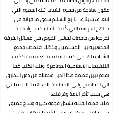
بالخلافة, وتأويل الكاتب للحديث لا ينطلي إلا على
عقول ساذجة من جموع الشباب, تلك الجموع التي
لاتعرف شيئا عن تاريخ الاسلام سوى ما قرأته في
مناهج الدراسة التي كُتبت بأقلام كتاب وأساتذة
تخرجوا من جامعات تخشى الخوض في مسائل الفرقة
المذهبية بين المسلمين, وكذلك اعتمدت جموع
الشباب تلك على كتب تسطيحية تعميمية ككتب
التنظيمات الاسلامية المعاصرة, وتلك الكتب كما
تقدم تبين عظمة هذا الدين وكماله من دون التطرق
الى التفاصيل والى الاختلافات المذهبية الحادة التي
هي سبب تأخر الامة وفرقتها.
ظلت قصة الفتنة تشكل فجوة كبيرة وشرخ عميق
في ثقافتي ولكن قراءاتي لكتب النبهاني فتحت لي