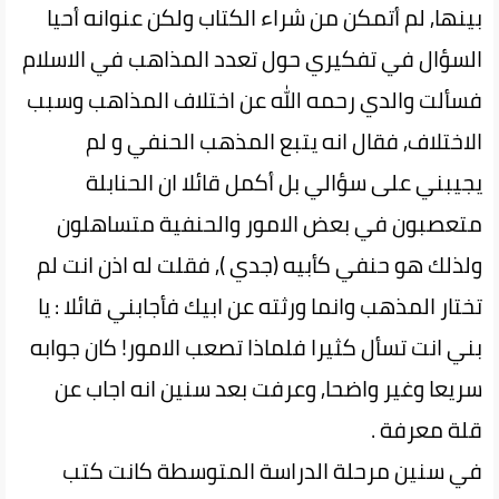
بينها, لم أتمكن من شراء الكتاب ولكن عنوانه أحيا
السؤال في تفكيري حول تعدد المذاهب في الاسلام
فسألت والدي رحمه الله عن اختلاف المذاهب وسبب
الاختلاف, فقال انه يتبع المذهب الحنفي و لم
يجيبني على سؤالي بل أكمل قائلا ان الحنابلة
متعصبون في بعض الامور والحنفية متساهلون
ولذلك هو حنفي كأبيه (جدي ), فقلت له اذن انت لم
تختار المذهب وانما ورثته عن ابيك فأجابني قائلا : يا
بني انت تسأل كثيرا فلماذا تصعب الامور! كان جوابه
سريعا وغير واضحا, وعرفت بعد سنين انه اجاب عن
قلة معرفة .
في سنين مرحلة الدراسة المتوسطة كانت كتب