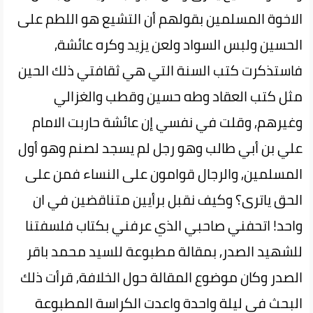
الاخوة المسلمين بقولهم أن التشيع هو اللطم على
الحسين ولبس السواد ولعن يزيد وكره عائشة,
فاستذكرت كتب السنة التي هي ثقافتي ذلك الحين
مثل كتب العقاد وطه حسين وقطب والغزالي
وغيرهم, وقلت في نفسي إن عائشة حاربت الامام
علي بن أبي طالب وهو رجل لم يسجد لصنم وهو أول
المسلمين, والرجال قوامون على النساء فمن على
الحق ياترى؟ وكيف نقبل برأيين متناقضين في ان
واحد! اتحفني صاحبي الذي عرفني بكتاب فلسفتنا
للشهيد الصدر, بمقالة مطبوعة للسيد محمد باقر
الصدر وكان موضوع المقالة حول الخلافة, قرأت ذلك
البحث في ليلة واحدة واعدت الكراسة المطبوعة