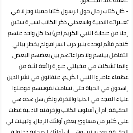
- كان كتاب رجال حول الرسول كتابا جميلا وجزلا في
تعبيراته الادبية واسعدني ذكر الكاتب لسيرة ستين
رجلا من صحابة النبي الكريم (ص) بدا كل واحد منهم
كنجم قائم لوحده ينير درب السراة,ولم يخطر ببالي
التفاضل بينهم ولا صراعاتهم بين بعضهم البعض,
وانما تشكلت في مخيلتي صورة رائعة لثلة من
عظماء عاصروا النبي الكريم, متفانون في نشر الدين
زاهدون في الحياة حتى تسامت نفوسهم فوصلوا
علياء المجد في الدنيا والاخرة, ولكن هل هذه هي
الحقيقة, أم أن أسلوب الكاتب وزخرفته الادبية غطت
على كثير من مساوئ بعض أولئك الرجال, وتبينت لي
الحقيقة بعد سنين وهي أن أولئك الصحابة دخلوا في