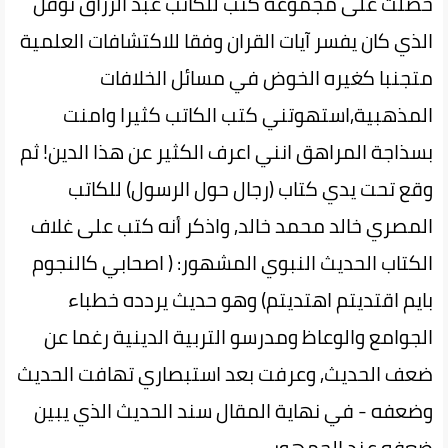
حصلت على مجموعة كتب للكاتب عبد الرزاق نوفل
الذي كان يفسر آيات القران وفقا للاكتشافات العلمية
متجنبا كغيره الخوض في مسائل الخلافات
المذهبية,استهوتني كتب الكاتب كثيرا وامنت
بسذاجة المراهق انني اعرف الكثير عن هذا الدين! ثم
وقع تحت يدي كتاب (رجال حول الرسول) للكاتب
المصري خالد محمد خالد, واذكر أنه كتب على غلاف
الكتاب الحديث النبوي المشهور: ( اصحابي كالنجوم
بايم اقتديتم اهتديتم) وهو حديث يردده خطباء
الجوامع والوعاظ ومدرسو التربية الدينية رغما عن
ضعف الحديث, وعرفت بعد استبصاري تهافت الحديث
وضعفه - في نهاية المقال سند الحديث الذي يبين
ضعفه عند الجمهور.