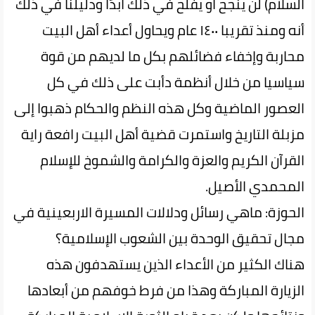
السلام) لن ينجح أو يفلح في ذلك أبدًا ودليلنا في ذلك
أنه ومنذ تقريبا ١٤٠٠ عام ويحاول أعداء أهل البيت
محاربة وإخفاء فضائلهم بكل ما لديهم من قوة
سياسيا من خلال أنظمة دأبت على ذلك في كل
العصور الماضية وكل هذه النظم والحكام ذهبوا إلى
مزبلة التاريخ واستمرت قضية أهل البيت رافعة راية
القرآن الكريم والعزة والكرامة والشموخ للإسلام
المحمدي الأصيل.
الحوزة: ماهي رسائل ودلالات المسیرة الاربعینیة في
مجال تحقيق الوحدة بین الشعوب الإسلامية؟
هناك الكثير من الأعداء الذين يستهدفون هذه
الزيارة المباركة وهذا من فرط خوفهم من أبعادها