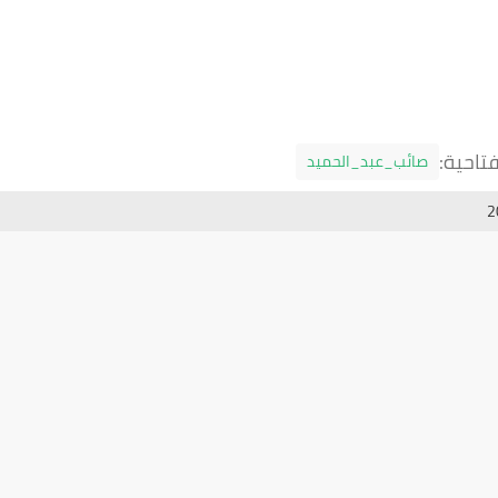
تاحية:
صائب_عبد_الحميد
2