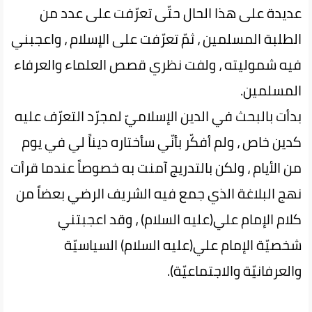
عديدة على هذا الحال حتّى تعرّفت على عدد من
الطلبة المسلمين ، ثمّ تعرّفت على الإسلام ، واعجبني
فيه شموليته ، ولفت نظري قصص العلماء والعرفاء
المسلمين.
بدأت بالبحث في الدين الإسلاميّ لمجرّد التعرّف عليه
كدين خاص ، ولم أفكّر بأنّي سأختاره ديناً لي في يوم
من الأيام ، ولكن بالتدريج آمنت به خصوصاً عندما قرأت
نهج البلاغة الذي جمع فيه الشريف الرضي بعضاً من
كلام الإمام علي(عليه السلام) ، وقد اعجبتني
شخصيّة الإمام علي(عليه السلام) السياسيّة
والعرفانيّة والاجتماعيّة).