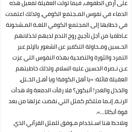
على أرض الطفوف، فيما تولت‌ العقيلة‌ تفعيل هذه‌
الدماء‌ في‌ نفوس المـجتمع الكوفي، ولذلك اعتمدت
في‌ خطابها‌ إلى المجتمع الكوفي اللغـة المـشحونة
عـاطفيا من أجل تأجيج روح الندم لديهم‌ لخذلانهم‌
الحـسين ومـحاولة التكفير عن الشعور بالإثم‌ عبر
التمرد والثورة والتضحية‌ بهذه‌ النفوس التي عزت
عـن نـصرة‌ الحسين عليه السلام، ولذلك خاطبتهم
العقيلة قائلة: «يا أهل الكوفة! ويا أهـل الخـتل،
والخذل والغدر! أتبكون؟ فلا رقأت‌ الدمعة‌ ولا هدأت
الرنـة، إنـما مثلكم كمثل‌ التي‌ نقضت غزلها من‌ بعد‌
قوة أنكاثا…».
ونلاحظ هنا‌ اسـتخدام‌ مـوفق للمثل القرآني الذي