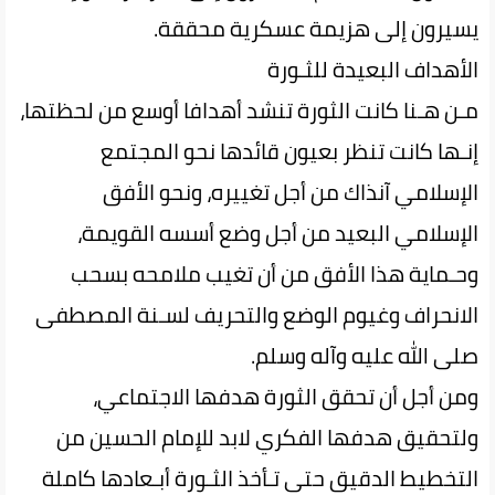
يسيرون إلى‌ هزيمة‌ عسكرية محققة.
الأهداف البعيدة للثـورة
مـن هـنا كانت الثورة تنشد أهدافا أوسع من لحظتها،
إنـها كانت تنظر بعيون قائدها‌ نحو‌ المجتمع‌
الإسلامي آنذاك من أجل تغييره، ونحو الأفق
الإسلامي البعيد من‌ أجل وضع أسسه القويمة،
وحـماية هذا الأفق من أن تغيب ملامحه بسحب
الانحراف وغيوم الوضع والتحريف لسـنة المصطفى‌
صلى الله عليه وآله وسلم.
ومن‌ أجل‌ أن تحقق الثورة هدفها الاجتماعي،
ولتحقيق هدفها الفكري لابد للإمام‌ الحسين‌ من
التخطيط الدقيق حتى تـأخذ الثـورة أبـعادها كاملة