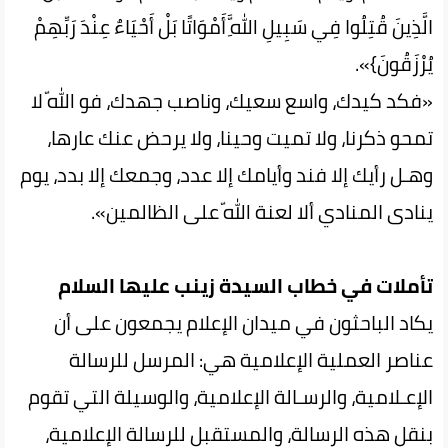
الَّذِينَ قُتِلُوا فِي سَبِيلِ اللَّهِ أَمْوَاتًا بَلْ أَحْيَاءٌ عِنْدَ رَبِّهِمْ
يُرْزَقُونَ}».
«فكد كيدك، واسع سعيك، وناصب جهدك، فو اللّه لا
‌‌تمحو‌ ذكرنا، ولا تميت وحينا، ولا يرحض عنك عارها،
وهـل رأيك إلا فند وأيامك‌ إلا‌ عدد‌، وجمعك إلا بدد، يوم
ينادى المنادي ألا لعنة اللّه على الظالمين».
تأملات في خطاب السيدة‌ زينب عليها السلام
يكاد الباحثون في ميدان الإعلام يجمعون على أن
عناصر العملية الإعلامية هي‌: المرسل للرسالة
الإعـلامية، والرسـالة‌ الإعلامية‌، والوسيلة التي تقوم
بنقل هذه الرسالة، والمستقبل للرسالة الإعلامية،