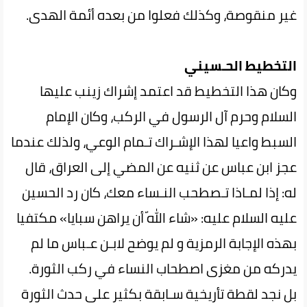
غير منقوصة، وكذلك فعلوا من بعده أئمة الهدی‌.
التخطيط‌ الحـسيني‌
وكان هذا التخطيط قد اعتمد إشراك زينب عليها
السلام وحرم آل الرسول في الركب‌، وكان‌ الإمام‌
السبط واعيا لهذا الإشـراك تـمام الوعي، ولذلك عندما
عجز ابن عباس عن ثنيه عن‌ المضي‌ إلى‌ العراق، قال
له: إذا لمـاذا تـصطحب النـساء معك، كان رد الحسين
عليه السلام عليه: «شاء اللّه‌ أن‌ يراهن سبايا» مكتفيا
بهذه الإجابة الرمزية و لم يوضح لابـن عـباس ما لم
يدركه من‌ مغزى اصطحاب النساء في ركب الثورة.
بل نجد لقطة تأريخية سـابقة بكثير على حدث الثورة‌