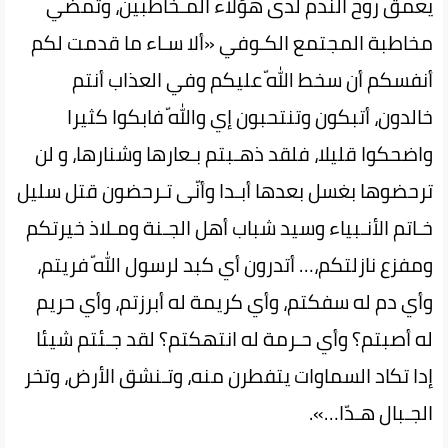
يعمق روح الندم لدى هؤلاء المـخاطبين، وتمضي
مخاطبة المجتمع الكـوفي «ألا‌ سـاء ما قدمت لكم
أنفسكم أن‌ سخط‌ اللّه عليكم‌ وفي‌ العذاب‌ أنتم
خالدون، أتبكون وتنتحبون‌ إي واللّه فابكوا كثيرا
واضحكوا قليلا، فلقد ذهـبتم بـعارها وشنارها، و لن
ترحضوها بغسل بعدها أبـدا‌ وأنّى‌ تـرحضون قتل سليل
خـاتم الأنـبياء وسيد‌ شباب‌ أهل‌ الجـنة‌ ومـلاذ‌ خيرتكم
ومفزع نازلتكم‌،… أتدرون‌ أي كبد لرسول اللّه فريتم،
وأي دم له سفكتم، وأي كريمة له أبرزتم، وأي حريم
له‌ أصبتم؟ وأي‌ حـرمة‌ له انتهكتم؟ لقد جـئتم شيئا
إدا تكاد السماوات يتفطرن‌ منه‌، وتـنشق‌ الأرض، وتخر‌
الجـبال‌ هـدّا…».