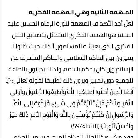
المـهمة الثانية وهي المهمة الفكرية
لعلّ أحد الأهداف المهمة لثورة الإمام الحسين عليه
السلام هو الهدف الفكري المتمثل بتصحيح الخلل
الفكري الذي يعيشه المسلمون آنذاك حيث كانوا لا
يميزون بين الحاكم الإسلامي والحاكم المنحرف عن
الإسلام وإن كان يحكم باسمه، ولذلك يدينون بالطاعة
للجميع دون تمييز ويرون ذلك تطبيقا لقوله تعالى: {يَا
أَيُّهَا الَّذِينَ آَمَنُوا أَطِيعُوا اللَّهَ وَأَطِيعُوا الرَّسُولَ وَأُولِي
الأَمْرِ مِنْكُمْ فَإِنْ تَنَازَعْتُمْ فِي شَيْءٍ فَرُدُّوهُ إِلَى اللَّهِ
وَالرَّسُولِ إِنْ كُنْتُمْ تُؤْمِنُونَ بِاللَّهِ وَالْيَوْمِ الآَخِرِ ذَلِكَ خَيْرٌ
وَأَحْسَنُ تَأْوِيلاً}.(النساء/59)
وقد مكن هذا الخلل الحكام المنحرفين من الحكم