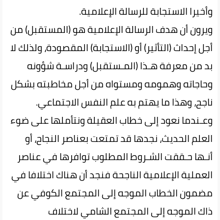
وأخيرا الاستجابة للرسالة الإعلامية.
ويرون أن هدف الرسالة الإعلامية هو (المستقبل) من
أجل إحداث (التأثير) أو (الاستجابة) المقصودة، ولذلك لا
بد من‌ معرفة هـذا (المـستقبل) ودراسـة شؤونه
وحاجاته وهمومه ومستواه من أجل مخاطبته بشكل
ناجح، وهذا ما يهتم به علم النفس الاجتماعي.
وعـندما ‌‌نعود إلى خطاب العقيلة ونتأملها على ضوء
العلم الحديث، نجدها‌ قد‌ تمتعت بعناصر النجاح، أو
أنـها حـققت الشـروط المطلوب توافرها في عناصر
العملية الإعلامية الناجحة فنجد أن هناك اختلافا في
مضمون الخطاب الموجه إلى المجتمع الكوفي عن
ذاك الموجه إلى المجتمع‌ الشامي‌ لاختلاف