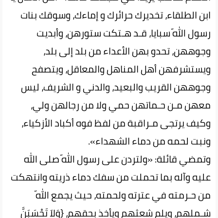
ابن الطلقاء، تخديرك حرائرك و إماءك، وسوقك بنات
رسول اللّه سبايا، قـد هـتكت ستورهن، وأبديت
وجوههن، تحدو بهن الأعداء من بلد إلى‌ بلد‌،
ويستشرفهن أهل المناهل والمعاقل، ويتصفح
وجوههن القريب والبعيد، والدني و الشريف، ليس
معهن مـن حـماتهن حمي ولا من رجالهن ولي،
وكيف يرتجى مـراقبة من لفظ فوه أكباد الأزكياء،
ونبت لحمه من‌ دماء‌ الشهداء».
وتمضي‌ قائلة: «ولتردن على رسول اللّه صلى الله
عليه وآله بما تحملت من سفك دماء ذريته وانتهكت
من حـرمته في عترته ولحمته‌، حيث يجمع اللّه
شـملهم، ويلم شعثهم ويأخذ بحقهم، {وَلاَ تَحْسَبَنَّ