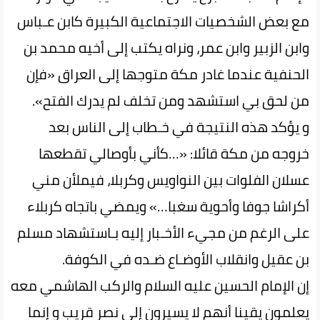
مع بعض الشخصيات الاجتماعية الكبيرة كابن عـباس
وابن الزبير وابن عمر، ونراه يكتب إلى أخيه محمد بن
الحنفية عندما غادر مكة متوجها إلى العراق «فإن‌
من‌ لحق بي استشهد ومن تخلف لم يدرك الفتح».
و يؤكد هذه النتيجة في خـطاب إلى الناس بعد
خروجه من مكة قائلا: «…كأني بأوصالي تقطعها
عسلان الفلوات بين النواويس وكربلا، فيملأن‌ مني‌
أكراشا‌ جوفا وأحوية سغبا…» ويمضي باتجاه‌ كربلاء‌
على‌ الرغم من مجي‌ء الأخـبار إليه بـاستشهاد مسلم
بن عقيل وانقلاب الأوضـاع ضـده في الكوفة.
إن الإمام الحسين عليه السلام والركب الهاشمي معه
يعلمون‌ يقينا‌ أنهم‌ لا يسيرون إلى نصر قريب و إنما