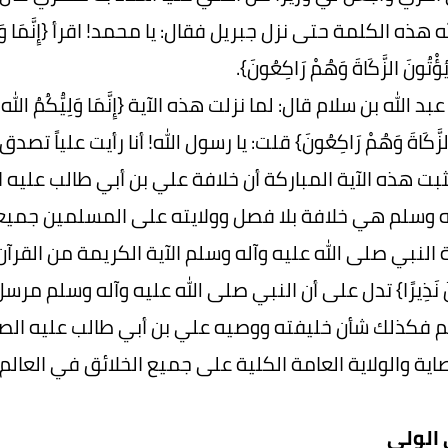
ذه الكلمة حتى نزل جبريل فقال: يا محمد! اقرأ {إِنَّمَا وَلِيُّكُمُ الل
يُؤْتُونَ الزَّكَاةَ وَهُمْ رَاكِعُونَ}.
 الله بن سلام قال: لما نزلت هذه الآية {إِنَّمَا وَلِيُّكُمُ الله وَرَسُولُ
َ الزَّكَاةَ وَهُمْ رَاكِعُونَ} قلت: يا رسول الله! أنا رأيت عل
بت هذه الآية المباركة أن خلافة علي بن أبي طالب عليه ا
ه وسلم هي خلافة بلا فصل وولايته على المسلمين جميع
النبي صلى الله عليه وآله وسلم الآية الكريمة من القرآن {تَبَارَكَ الّ
مِينَ نَذِيرًا} تدل على أن النبي صلى الله عليه وآله وسلم 
م فكذلك شأن خليفته ووصيه علي بن أبي طالب عليه الصلا
اية والولاية العامة الكلية على جميع الخلائق في العالم.
لولي