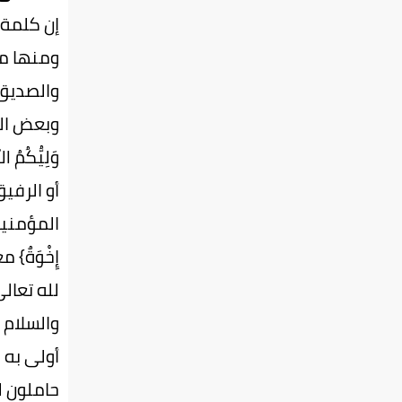
إن كلمة 
ومنها ما
والصديق 
وبعض الم
وَلِيُّكُ
أو الرفي
المؤمنين 
إِخْوَةٌ
لله تعال
والسلام و
أولى به 
حاملون ل