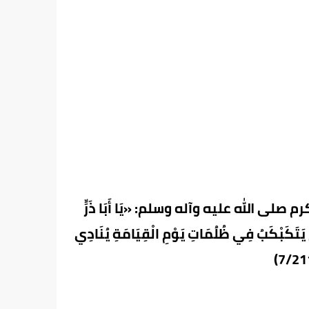
لى الله عليه وآله وسلم: «يَا أَبَا ذَرٍّ
َمَ يَتَكَبْكَبُ فِي ظُلُمَاتِ يَوْمِ الْقِيَامَةِ يُنَادِي