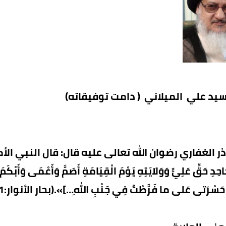
سيد علي الميلاني ( دامت توفيقاته)
 الغفاري رضوان الله تعالى عليه قال: قال النبي الأكرم ص
احِدِ حَقِّ عَلِيٍّ وَوَلاَيَتِهِ يَوْمَ الْقِيَامَةِ أَصَمَّ وَأَعْمَى وَأَبْك
 حَسْرَتى‏ عَلى‏ ما فَرَّطْتُ فِي جَنْبِ اللهِ…]».(بحار الأنوار:7/211)