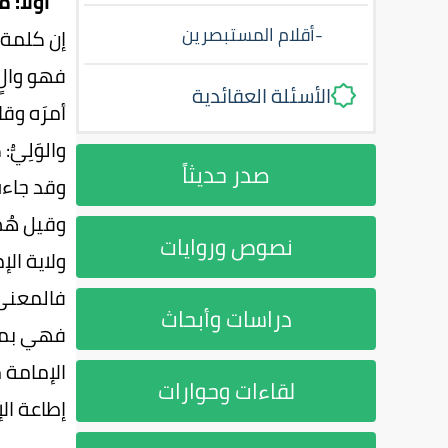
أولاً: م
-
أقلام المستبصرين
إن كلمة ا
فهو والٍ،
الأسئلة العقائدية
أمرَه وقام
والوَلِيُّ:
صدر حديثاً
وقد جاءت ك
وقيل هُمْ 
نصوص وروايات
ولاية ال
فالمعنى 
دراسات وأبحاث
فهي بمعن
الإمامة 
لقاءات وحوارات
إطاعة ال