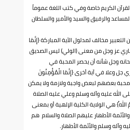
لقرآن الكريم خاصة وفي كتب اللغة عموماً
 المساعد والرفيق والسيد والأمير والسلطان
ير مخالف لمدلول الآية المباركة {إِنَّمَا
ض الباري عز وجل من معنى (الولي) ليس الصديق
حانه وجل شأنه أن يحصر المحبة في
لا في آية أخرى {إِنَّمَا الْمُؤْمِنُونَ
م ومحبة بعضهم لبعض واجبة ولازمة ولا يمكن
ى الله عليه وآله وسلم وعلي عليه الصلاة
مُ اللهُ} هي الولاية الكلية الإلهية أو بمعنى
والأئمة الأطهار عليهم الصلاة والسلام هم
 وآله وسلم والأئمة الأطهار.