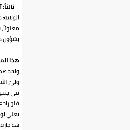
ثالثاً:
الولاية:
معنويّاً،
بشؤون هذه
هذا الم
ونجد هذا
وليّ، الأ
في جميع 
فلو راجعن
يعني لو
هو جاره، 