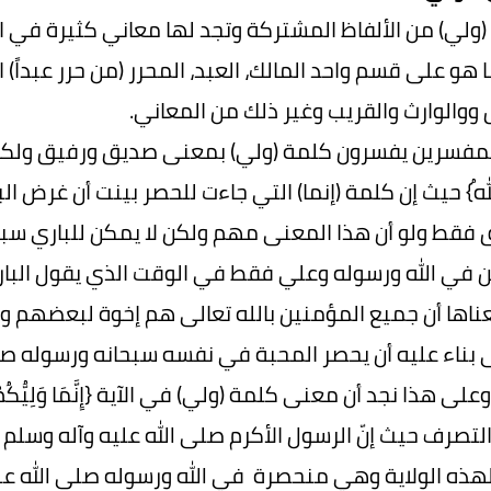
(ولي) من الألفاظ المشتركة وتجد لها معاني كثيرة في ا
 هو على قسم واحد المالك، العبد، المحرر (من حرر عبداً)
ووالوارث والقريب وغير ذلك من المعاني.
فسرين يفسرون كلمة (ولي) بمعنى صديق ورفيق ولكن التعب
مُ اللهُ} حيث إن كلمة (إنما) التي جاءت للحصر بينت أن غر
ق فقط ولو أن هذا المعنى مهم ولكن لا يمكن للباري سب
في الله ورسوله وعلي فقط في الوقت الذي يقول الباري جل وع
} معناها أن جميع المؤمنين بالله تعالى هم إخوة لبعضه
ى بناء عليه أن يحصر المحبة في نفسه سبحانه ورسوله صل
على هذا نجد أن معنى كلمة (ولي) في الآية {إِنَّمَا وَلِيُّكُ
التصرف حيث إنّ الرسول الأكرم صلى الله عليه وآله وسلم 
هذه الولاية وهي منحصرة في الله ورسوله صلى الله عليه