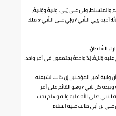
سلط، ولِيَ على يَلِي، وِلايةً ووَلايةً،
ا: أحبَّه ولِي الشّيءَ ولِي على الشّيء: مَلَك
ة، السُّلطانُ.
لقومُ عليه وَلاَيةٌ: يَدٌ واحدةٌ يجتمعون في أمر واحد.
 ولاية أمير المؤمنين إن كانت لشيعته
ة وبيده كل شيء وهو القائم على أمر
ة النبي صلى الله عليه وآله وسلم يجب
 علي بن أبي طالب عليه السلام.