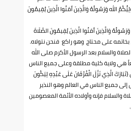
ه وَرَسُولُهُ وَالَّذِينَ آَمَنُوا الَّذِينَ يُقِيمُونَ
هُ وَالَّذِينَ آَمَنُوا الَّذِينَ يُقِيمُونَ الصَّلَاةَ
ياً تصدق بخاتمه على محتاج وهو راكع فنحن نتولاه.
لصلاة والسلام بعد الرسول الأكرم صلى الله
اً هي ولاية كلية مطلقة وعلى جميع الناس
َذِي نَزَّلَ الْفُرْقَانَ عَلَى عَبْدِهِ لِيَكُونَ
مرسل إلى جميع الناس في العالم وهو النذير
ة والسلام فإنه وأولاده الأئمة المعصومين