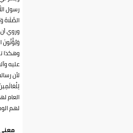
رسول الله ه
الصَّلَاةَ وَ
وروي أن عبد
وَيُؤْتُون
وهكذا تث
عليه وآل
لأن رسالة 
لِلْعَالَ
العام له
لهم الوص
معنى ا