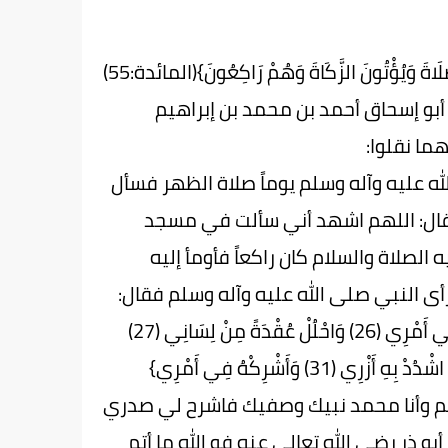
لَاةَ وَيُؤْتُونَ الزَّكَاةَ وَهُمْ رَاكِعُونَ}(المائدة:55)
بو إسحاق أحمد بن محمد بن إبراهيم
هما نقلوا:
له عليه وآله وسلم يوماً صلاة الظهر فسأل
قال: اللهم اشهد أني سألت في مسجد
لصلاة والسلام كان راكعاً فأومأ إليه
أى النبي صلى الله عليه وآله وسلم فقال:
اللهم إن أخي موسى سألك فقال {رَبِّ اشْرَحْ لِي صَدْرِي (25) وَيَسِّرْ لِي أَمْرِي (26) وَاحْلُلْ عُقْدَةً مِنْ لِسَانِي (27)
يَفْقَهُوا قَوْلِي (28) وَاجْعَلْ لِي وَزِيرًا مِنْ أَهْلِي (29) هَارُونَ أَخِي (30) اشْدُدْ بِهِ أَزْرِي (31) وَأَشْرِكْهُ فِي أَمْرِي}
طَانًا} اللهم وأنا محمد نبيك وصفيك فاشرح لي صدري
و ذر رضي الله تعالى عنه فو الله ما أتم