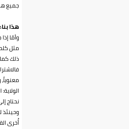
جميع هذه
هذا بناء
وأمّا إذا
مثل كلمة
ذلك كما ق
فالاشترا
معنوياً،
الولاية: 
نحتاج إل
وحينئذ لو
أُخرى الق