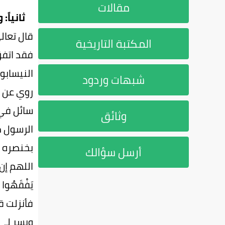
مقالات
ثانياً: 
قال تعالى {إِ
المكتبة التاريخية
فقد اتفق
النيسابور
شبهات وردود
روي عن أ
سائل في 
وثائق
الرسول ص
بخنصره ا
أرسل سؤالك
فأنزلت قرآ
ويسر لي 