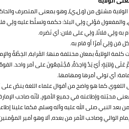
عنى الولاية
لولاية مشتق من (و،ل،ي)، وهو بمعنى المتصرف والحاكم والمت
 والمفعول مَوْليّ ولِي البلدَ: حكمه وتسلَّط عليه ولِي فلانً
 به ولِي فلانًا، ولِي على فلان: أي نَصَره.
 كل مَن وَلِيَ أَمرًا أَو قام به.
لمة الوِلاَيةُ بمعان مختلفة منها: القَرابة، الخِطَّةُ والإِمار
عَلَى وَلاَيَةٍ: أَيْ يَدٌ وَاحِدَةٌ، مُجْتَمِعُونَ على أمر واحد. ا
إمامة‏: أي تولي أمرها ومهامها.
اللغوي كما هو واضح من أقوال علماء اللغة ينصّ على أنّ
ى محبّته وإطاعته في جميع الأمور، لأنّه صاحب الإمار
من بعد النبي صلى الله عليه وآله وسلم، فكما علينا إطاع
إمام الوالي وصاحب الأمر من بعده، ألا وهو أمير المؤمنين