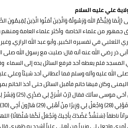
ولاية علي عليه السلام
نَّمَا وَلِيُّكُمُ الله وَرَسُولُهُ وَالَّذِينَ آَمَنُوا الَّذِينَ يُقِيمُونَ الصَّ
 جمهور من علماء الخاصة وأكثر علماء العامة ومنهم: أ
ي الثعلبي في تفسيره الكبير، وأبو عبد الله الرازي، وغير
بي ذر رضي الله عنه أنه قال: صليت مع رسول الله صلى ال
المسجد فلم يعطه أحد فرفع السائل يده إلى السماء و
لى الله عليه وآله وسلم فما أعطاني أحد شيئاً وعلي عليه ا
ليمنى وكان فيها خاتم فأقبل السائل حتى أخذ الخاتم بمر
ناً ناطقاً {سَنَشُدُّ عَضُدَكَ بِأَخِيكَ وَنَجْعَلُ لَكُمَا سُلْ
أمري واجعل لي وزيراً من أهلي علياً أشدد به ظهري قال أب