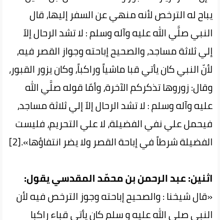
يباح له الترخص لأنه منهي عن السفر إليها، قال
النبي صلَّي الله عليه وآله وسلم : لا تشد الرحال إلاّ
إلي ثلاثة مساجد، والصحيح إباحته وجواز القصر فيه،
لأنّ النبي كان يأتي قبا ماشياً وراكباً، وكان يزور القبور،
وقال: زوروها تذكركم الآخرة، وأمّا قوله صلَّي الله
عليه وآله وسلم : لا تشد الرحال إلاّ إلي ثلاثة مساجد،
فيحمل علي نفي الفضيلة، لا علي التحريم، فليست
الفضيلة شرطاً في إباحة القصر ولا يضر انتفاؤها».[2]
اثنین: عبد الرحمن بن محمّد المقدسي يقول:
«قال شيخنا : والصحيح إباحته وجوز الترخص فيه لأن
النبي صلى الله عليه و سلم كان يأتي قباء راكبا