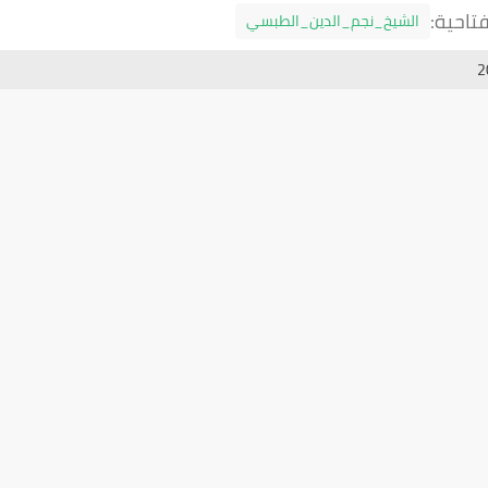
تاحية:
الشيخ_نجم_الدين_الطبسي
2