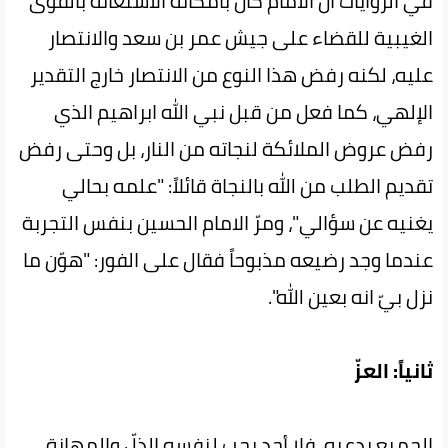
في الروايات ان الامام كان بامكانه الاستعانة بالقوى
الغيبية للقضاء على جيش عمر بن سعد والانتصار
عليه، لكنه رفض هذا النوع من الانتصار خارج التقدير
الإلهي، كما فعل من قبل نبي الله ابراهيم الذي
رفض عروض الملائكة لنجاته من النار، بل وحتى رفض
تقديم الطلب من الله بالنجاة قائلاً: "علمه بحالي
يغنيه عن سؤالي"، ومرّ الامام الحسين بنفس التجربة
عندما وجد رضيعه مذبوحاً فقال على الفور: "هوّن ما
نزل بيّ انه بعين الله".
ثانياً: العزّ
الجميع يدعيه، فلا أحد يحب لنفسه الذلّ والمهانة،