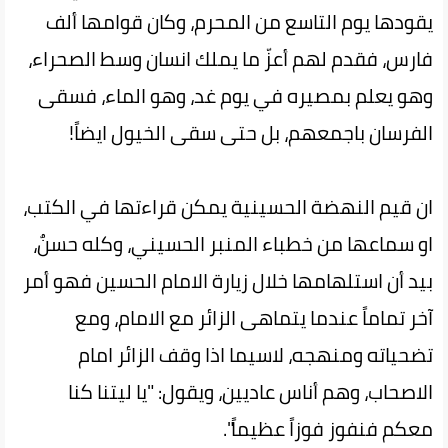
يقودها يوم التاسع من المحرم، وكان قوامها ألف
فارس، فقدم لهم أعزّ ما يملك انسان وسط الصحراء،
وهو يعلم بمصيره في يوم غد، وهو الماء، فسقى
الفرسان باجمعهم، بل حتى سقى الخيول ايضاً!
ان قيم النهضة الحسينية يمكن قراءتها في الكتب،
او سماعها من خطباء المنبر الحسيني، وكله حسنٌ،
بيد أن استلهامها خلال زيارة الامام الحسين فهو أمر
آخر تماماً عندما يتماهى الزائر مع الامام، ومع
تضحياته ومنهجه، لاسيما اذا وقف الزائر امام
الاصحاب، وهم أناس عاديين، ويقول: "يا ليتنا كنا
معكم فنفوز فوزاً عظيماً".