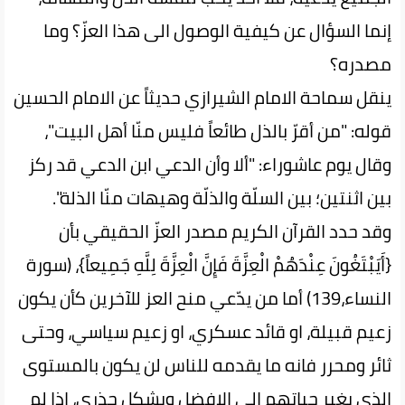
إنما السؤال عن كيفية الوصول الى هذا العزّ؟ وما
مصدره؟
ينقل سماحة الامام الشيرازي حديثاً عن الامام الحسين
قوله: "من أقرّ بالذل طائعاً فليس منّا أهل البيت"،
وقال يوم عاشوراء: "ألا وأن الدعي ابن الدعي قد ركز
بين اثنتين؛ بين السلّة والذلّة وهيهات منّا الذلة".
وقد حدد القرآن الكريم مصدر العزّ الحقيقي بأن
{أَيَبْتَغُونَ عِنْدَهُمْ الْعِزَّةَ فَإِنَّ الْعِزَّةَ لِلَّهِ جَمِيعاً}، (سورة
النساء،139) أما من يدّعي منح العز للآخرين كأن يكون
زعيم قبيلة، او قائد عسكري، او زعيم سياسي، وحتى
ثائر ومحرر فانه ما يقدمه للناس لن يكون بالمستوى
الذي يغير حياتهم الى الافضل وبشكل جذري، اذا لم