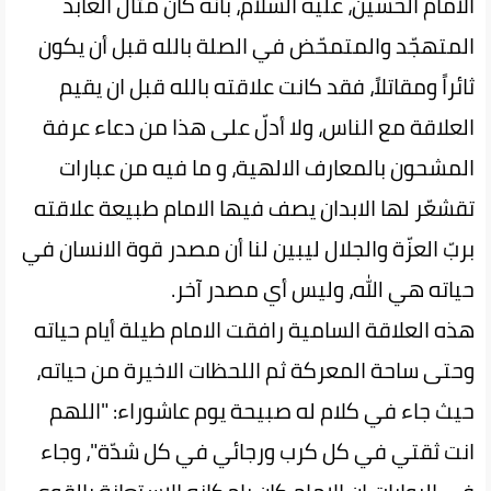
الامام الحسين، عليه السلام، بانه كان مثال العابد
المتهجّد والمتمحّض في الصلة بالله قبل أن يكون
ثائراً ومقاتلاً، فقد كانت علاقته بالله قبل ان يقيم
العلاقة مع الناس، ولا أدلّ على هذا من دعاء عرفة
المشحون بالمعارف الالهية، و ما فيه من عبارات
تقشعّر لها الابدان يصف فيها الامام طبيعة علاقته
بربّ العزّة والجلال ليبين لنا أن مصدر قوة الانسان في
حياته هي الله، وليس أي مصدر آخر.
هذه العلاقة السامية رافقت الامام طيلة أيام حياته
وحتى ساحة المعركة ثم اللحظات الاخيرة من حياته،
حيث جاء في كلام له صبيحة يوم عاشوراء: "اللهم
انت ثقتي في كل كرب ورجائي في كل شدّة"، وجاء