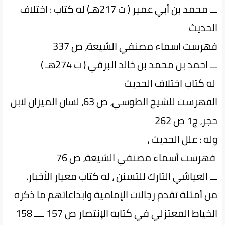
ـــ محمد بن أبي عمير ( ت 217هـ) له كتاب : اختلاف
الحديث
فهرست اسماء مصنفي الشيعة، ص 337
ـــ احمد بن محمد بن خالد البرقي ( ت 274هـ )
له كتاب اختلاف الحديث
الفهرست للشيخ الطوسي، ص 63، لسان الميزان لابن
حجر، ج1 ص 262
وله : علل الحديث ،
فهرست أسماء مصنفي الشيعة، ص 76
ـــ العياشي التارك للتسنن ، له كتاب معيار الأخبار.
من أمثلة تقدم رجالات الإمامية وابداعاتهم ما ذكره
الخياط المعتزلي في كتابه الإنتصار ص 157 ــــ 158