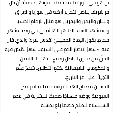
بل هو حي بثورته المحتفظة بقوتها، مضيفًا أن كل
حر شريف يناضل لتحرير أرضه فى سوريا والعراق
ولبنان واليمن والبحرين، هو مثال للإمام الحسين.
واستشهد السيد الطاهر الهاشمي في وصف شهر
محرم، بقول الإمامُ الخمينيّ (قدس سره) والذي قال
عنه: «شهرُ انتصارِ الدمِ على السيفِ، شهرٌ تمّكن فيه
الحقُّ من دحضِ الباطلِ ودمغِ جبهةِ الظالمين
والحكوماتِ الشيطانيّة بختمِ البُطلان.. شهرٌ علَّم
الأجيالَ على مرِّ التاريخ.
الحسين مصباح الهداية وسفينة النجاة رفض
العبودية ووضع منهاجًا صحيحًا للبشرية في عدم
الاستسلام للظلم مهما بلغ بطشه