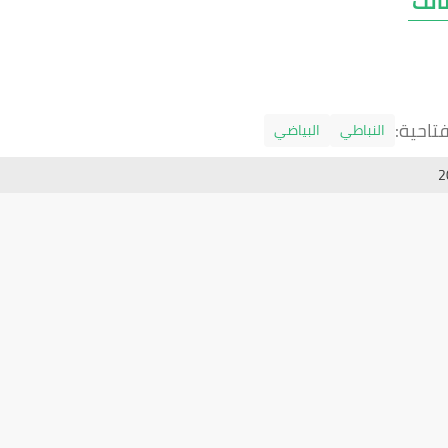
ثالث
تاحية:
النباطي
البياضي
2