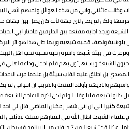
ت وكانت عائلتي وابي من هذه العوائل ولحبهم لأهل الب
رسها ولكن لم يصل لأي جهة لأنه كان يصل بين جهات متن
الشيعة ويجد اجابه مقنعه بين الطرفين فاختار ابي الحيا
بلوشية ونصف قميه شيعيه وربما كان هذا هو اثر البركة 
 وترعرت في بيئة شيعة واسره رحبه سنيه تحب اهل البيت 
 يحبون الشيعة ويستهزئون بهم فلم احمل وداعه اهلي ف
 المهدي بل اطلق عليه القاب سيئة بل عندما جرت الاحد
اسبهم واناديهم بأولاد المتعة والغريب ان اخواني لم ي
ل كانوا شيعه قلبا وقالبا ولم اكن اكره الاعاجم الشيع
شيعة كثيرا الى ان اتى شهر رمضان الماضي قال لي احد اص
ج علماء الشيعة اطال الله في اعمارهم فقلت لعائلتي الت
الشهر كاملا وكنا قد تشيعنا من 7 حلقات من ا