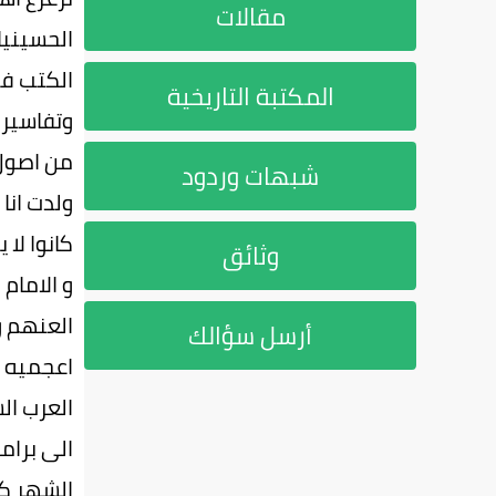
مقالات
الحسينيا
الكتب فد
المكتبة التاريخية
وتفاسير 
من اصول 
شبهات وردود
ولدت انا
كانوا لا
وثائق
و الامام
العنهم و
أرسل سؤالك
اعجميه ب
العرب ال
الى برام