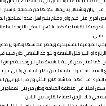
في منطقة بستك جنوب ايران في محافظة هرمزكان وتشت
 في ايران وتشتهر بتاريخها بكونها من منطقة لارستان ا
ن اخرى مثل خنج واوز وجناح يتبع اهل هذه المناطق ا
الصوفية النقشبندية كما يشتهر البعض بالتوجه العلمان
السلفي.
يحب الصوفية النقشبندية ويحضر مجالسها وكانوا يرددو
يارة او البير مثل الشيعة والتواجد الشيعي كان قليلا ف
, كما تمتاز مدن قريبة بالشيعة مثل لار ومدينة كراش 
 السبب لاستحواذ علماء الدين بها والمشايخ والتي عزز 
 الاخرى في عهد رضا شاه هاجر الكثيرون من الايرانيين ال
ن اهلنا في منطقة المنامة وكان من بين المهاجرين ا
يه في ذلك الزمن لصفاء القلوب بين الناس.
لنا في مناطق مختل بل وصل الود بين الناس ان اهل السنة