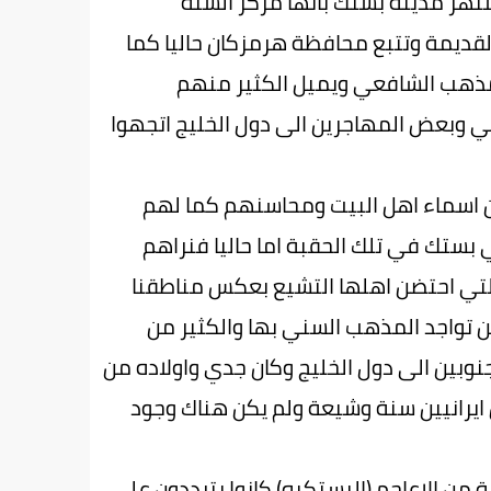
هر مدينة بستك بانها مركز السنة
لقديمة وتتبع محافظة هرمزكان حاليا كما
لمذهب الشافعي ويميل الكثير منهم
ي وبعض المهاجرين الى دول الخليج اتجهوا
ن اسماء اهل البيت ومحاسنهم كما لهم
ي بستك في تلك الحقبة اما حاليا فنراهم
التي احتضن اهلها التشيع بعكس مناطقنا
من تواجد المذهب السني بها والكثير من
جنوبين الى دول الخليج وكان جدي واولاده من
يرانيين سنة وشيعة ولم يكن هناك وجود
 من الاعاجم (البستكيه) كانوا يترددون على