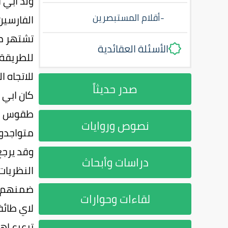
ولد ابي 
-
أقلام المستبصرين
الفارسين
تشتهر مد
الأسئلة العقائدية
للطريقة 
للاتجاه 
صدر حديثاً
كان ابي 
طقوس الز
نصوص وروايات
متواجدون
وقد يرجع
دراسات وأبحاث
النظريات
ضمنهم سك
لقاءات وحوارات
لاي طائف
ترعرع اه