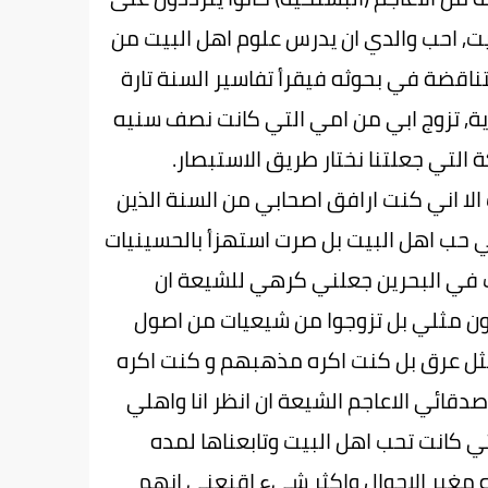
يت, احب والدي ان يدرس علوم اهل البيت من
اقضة في بحوثه فيقرأ تفاسير السنة تارة
دية, تزوج ابي من امي التي كانت نصف سنيه
التي جعلتنا نختار طريق الاستبصار.
الا اني كنت ارافق اصحابي من السنة الذين
ي حب اهل البيت بل صرت استهزأ بالحسينيات
اث في البحرين جعلني كرهي للشيعة ان
كون مثلي بل تزوجوا من شيعيات من اصول
ة مثل عرق بل كنت اكره مذهبهم و كنت اكره
دقائي الاعاجم الشيعة ان انظر انا واهلي
ي كانت تحب اهل البيت وتابعناها لمده
لبرنامج فسبحان الله مغير الاحوال واكثر شيء اقنعني انهم