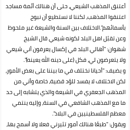
أعتنق المذهب الشيعي، حتى أن هنالك أئمة مساجد
اعتنقوا المذهب، لكننا لا نستطيع أن نبوح
بأسمائهم".الاختلاف بين السنة والشيعة غير ملحوظ
وعن تقبّل اهل البلد لكونه شيعي قال الشيخ
شهوان: "أهالي البلد في إكسال يعرفون أني شيعي
ولا يتعرضون لي، فكل (على دينه الله يعينه)".
و يضيف: "أحيانا نختلف في ما بيننا على بعض الأمور،
لكن الاختلاف لا يفسد للوّد قضية، خاصة وأني من
المذهب الجعفري في الشيعة والذي يتشابه إلى حد
ما مع المذهب الشافعي في السنة، وإليه ينتمي
معظم الفلسطينيين في البلاد".
ويقول: "طبعًا هنالك أمور تثيرني فعلا ولا أسمح بها،