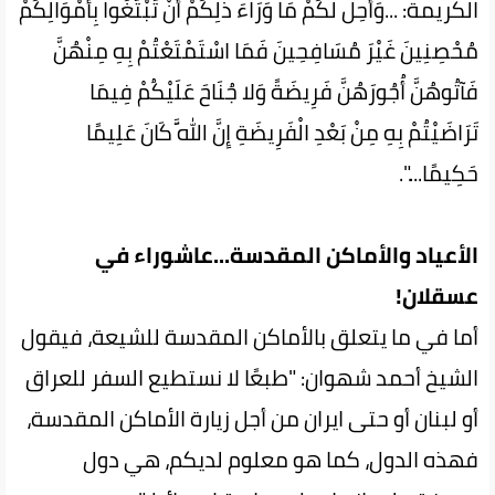
الكريمة: ...وَأُحِلَّ لَكُمْ مَا وَرَاءَ ذَلِكُمْ أَنْ تَبْتَغُوا بِأَمْوَالِكُمْ
مُحْصِنِينَ غَيْرَ مُسَافِحِينَ فَمَا اسْتَمْتَعْتُمْ بِهِ مِنْهُنَّ
فَآتُوهُنَّ أُجُورَهُنَّ فَرِيضَةً وَلا جُنَاحَ عَلَيْكُمْ فِيمَا
تَرَاضَيْتُمْ بِهِ مِنْ بَعْدِ الْفَرِيضَةِ إِنَّ اللَّهَ كَانَ عَلِيمًا
حَكِيمًا....".
الأعياد والأماكن المقدسة...عاشوراء في
عسقلان!
أما في ما يتعلق بالأماكن المقدسة للشيعة، فيقول
الشيخ أحمد شهوان: "طبعًا لا نستطيع السفر للعراق
أو لبنان أو حتى ايران من أجل زيارة الأماكن المقدسة،
فهذه الدول، كما هو معلوم لديكم، هي دول