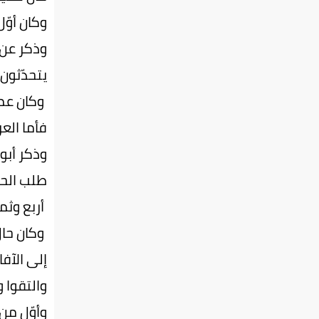
وكان أوّ
وذكر عن 
يتحدّثون
وكان عمر
فأما العر
وذكر أبو
طلب الح
أربع وثما
وكان حال
إلى الآف
والتقوا و
وأوّل من