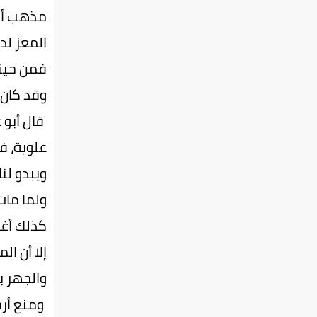
مذهب أبي
المعز لدي
فمن حينئ
وقد كان 
قال أبو 
علوية، فقلبت
ويبدو لن
ولما مات
كذلك أغف
إلا أن ا
والجهر ب
ومنع أرج