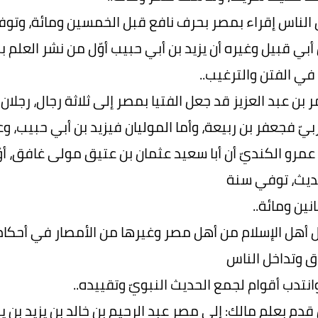
ل الناس إقراء بمصر بحرف نافع قبل الخمسين ومائة، وتوف
أبي قبيل وغيره أن يزيد بن أبي حبيب أوّل من نشر العلم بم
 في الفتن والترغيب..
 بن عبد العزيز قد جعل الفتيا بمصر إلى ثلاثة رجال، رجلان
بيّ فجعفر بن ربيعة، وأما الموليان فيزيد بن أبي حبيب، وع
 عمرو الكنديّ أن أبا سعيد عثمان بن عتيق مولى غافق، 
ديث، توفي سنة
نين ومائة..
 أهل الإسلام من أهل مصر وغيرها من الأمصار في أحكام ا
اق وتداخل الناس
انتدب أقوام لجمع الحديث النبويّ وتقييده..
 قدم بعلم مالك: إلى مصر عبد الرحيم بن خالد بن يزيد بن