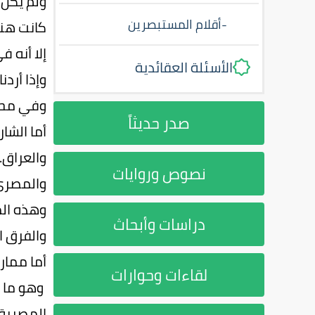
ولم يكن 
-
أقلام المستبصرين
كانت هناك
إلا أنه 
الأسئلة العقائدية
وإذا أرد
وفي محيط
صدر حديثاً
أما الشا
والعراق..
نصوص وروايات
والمصري 
وهذه ال
دراسات وأبحاث
والفرق ال
أما مما
لقاءات وحوارات
وهو ما ي
المصرية.