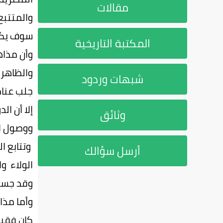
مقالات
والمتتبع
سوف يكتش
المكتبة التاريخية
وأن مذاه
والظاهر 
شبهات وردود
جلب عناص
إلا أن ال
وثائق
ووصول ال
وتتابع ا
أرسل سؤالك
الولاء وا
وقد جسد 
وأما مذا
كان فقيها