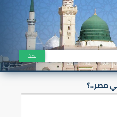
بحث
 مصر..؟