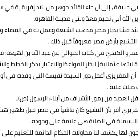
 حنيفة ، إلى أن جاء القائد جوهر من بلاد إفريقية في 
ن الله أبي تميم معدّ وبنى مدينة القاهرة..
ذ فشا بديار مصر مذهب الشيعة وعمل به في القضاء والف
التشيع بأرض مصر معروفاً قبل ذلك..
عمرو الكنديّ في كتاب الموالي عن عبد الله بن لهيعة: ق
ها عثمانية[ انظر المواعظ والاعتبار بذكر الخطط والآثار ج4 ذكر مذاهب أهل مصر ونحلهم
ا أن المقريزي أغفل دور السيدة نفيسة التي وفدت في أوا
 صلت عليه..
ل العديد من رموز الأشراف من أبناء الرسول (ص)..
لمقريزي أقر بأن التشيع كان فاشياً في مصر قبل ظهور هذ
البسملة في الصلاة هى علامة على وجوده..
ون لها يكشف لنا محاولات الحكام الدائمة للتعتيم على 