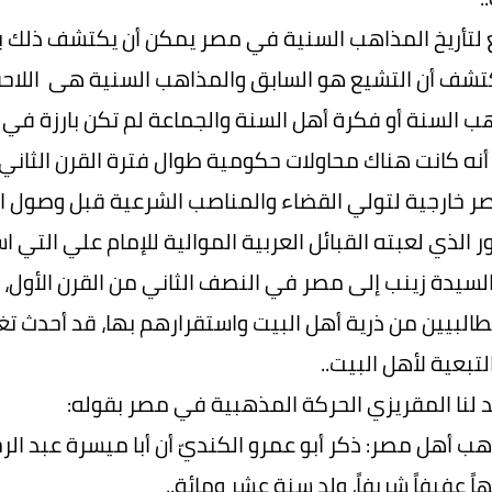
 لتأريخ المذاهب السنية في مصر يمكن أن يكتشف ذلك ب
ف أن التشيع هو السابق والمذاهب السنية هى اللاحق
ب السنة أو فكرة أهل السنة والجماعة لم تكن بارزة في
أنه كانت هناك محاولات حكومية طوال فترة القرن الث
ر خارجية لتولي القضاء والمناصب الشرعية قبل وصول ال
دور الذي لعبته القبائل العربية الموالية للإمام علي التي 
سيدة زينب إلى مصر في النصف الثاني من القرن الأول، ث
لطالبيين من ذرية أهل البيت واستقرارهم بها، قد أحدث تغي
لتبعية لأهل البيت..
لنا المقريزي الحركة المذهبية في مصر بقوله:
هب أهل مصر: ذكر أبو عمرو الكنديّ أن أبا ميسرة عبد 
ً عفيفاً شريفاً، ولد سنة عشر ومائة..