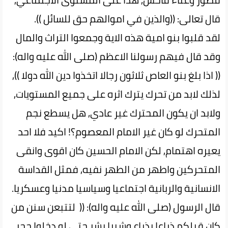
قال تعالى: ((والذين في اموالهم حق للسائل )).
لقد قلبوا بنو امية هذه الاية وجمعوا التراث والمال
وقد قال فيهم رسولنا الاعظم (صلى الله عليه واله):
(( اذا بلغ بنو العاص ثلاثون رجالا اتخذوا دين الله دولا )),
لذلك لابد من تحرك يترك اثره على جميع المستويات,
ولابد ان يكون المحترك غير عادي, هل يسطع نجم
المتحرك لو كان غير الامام المعصوم؟! اكيد فلا احد
يعيره اهتمام, لكن الامام الحسين كان اقوى وانقى
المتحركين واطهر من الطهر نفيه, فمثل القداسة
الانسانية والربانية اجتماعيا وسياسيا مدنيا وعسكريا.
قال الرسول (صلى الله عليه واله): (( لتتبعن سنن من
كان قبلكم ذراعا بذراع وشبرا بشر حتى لو دخلوا جحر