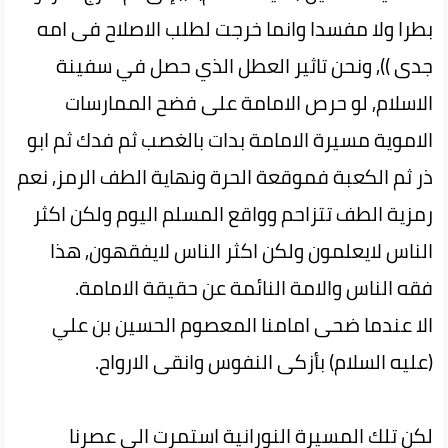
بطرا ولا مفسدا وانما خرجت لطلب الاصلاح فی امه
جدی )), ونحن تاثير العطل الذي حصل في سفينة
الاسلام, لو حرص الامامة على فضح الممارسات
الاموية مسيرة الامامة بدات بالغصب ثم فدك ثم ابو
ذر ثم الكعبة فموقعة الحرة ونهاية الطف الرمز, نعم
رمزية الطف تتزاحم وواقع المسلم اليوم ولكن اكثر
الناس لايعلمون ولكن اكثر الناس لايفقهون, هذا
فقه الناس والامة النائمة عن حقيقة الامامة.
الا عندما ضحى امامنا المعصوم الحسين بن علي
(عليه السلام) بأزكى النفوس وانقى الارواح.
لكن تلك المسيرة النورانية استمرت الى عصرنا