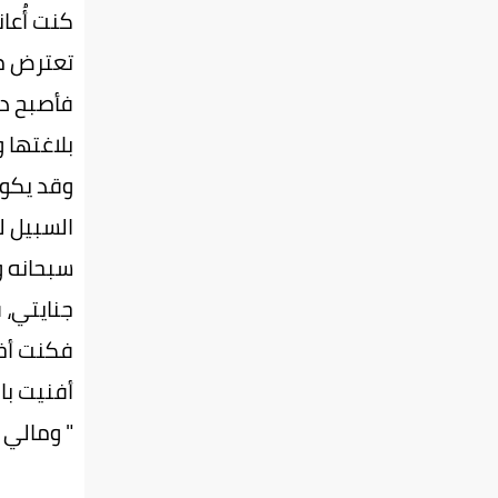
كنت أُعا
تعترض م
فأصبح دأ
بلاغتها
وقد يكون
السبيل ل
سبحانه و
جنايتي، فأ
فكنت أخل
أفنيت با
" ومالي ل