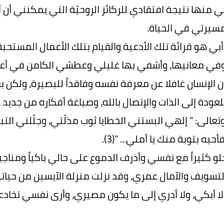
ني منها نتيجة افتقادي للركائز الروحيّة التي يمكنني أ
سيرتي في الحياة.
بي هو قرائة تلك الأدعية والقيام بتلك الأعمال المست
 وفي معانيها، وأشفي بها غليلي وعطشي الكامن في أ
 الإنسان غافلا عن معرفة نفسه وفاقداً للبصيرة، ولكن بف
لعودة إلى الذات والإتصال بالله، وصياغة أفكاره من جديد
تعالى: " إلهي البستني الخطايا ثوب مذلّتي، وجلّلني ا
حيه بتوبة منك يا أملي... "(3).
و كثيراً مع نفسي وأذرف الدموع على حالي باكياً ومناجيا
لتسويف والآمال عمري، وقد نزلت منزلة الآيسين من حياتي "(
ا أبكي، ولا أدري إلى ما يكون مصيري، وأرى نفسي تخادعني،