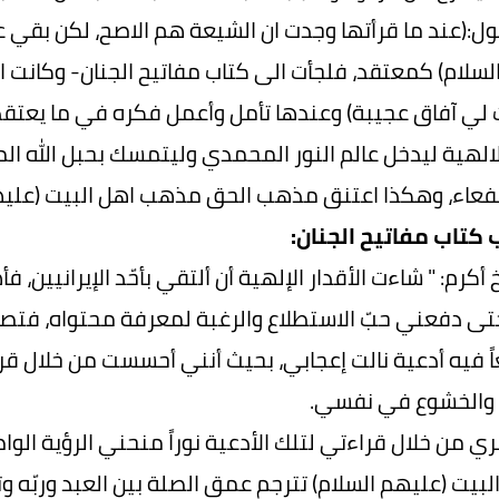
ول:(عند ما قرأتها وجدت ان الشيعة هم الاصح، لكن بقي 
لسلام) كمعتقد، فلجأت الى كتاب مفاتيح الجنان- وكانت ا
لي آفاق عجيبة) وعندها تأمل وأعمل فكره في ما يعتق
الالهية ليدخل عالم النور المحمدي وليتمسك بحبل الله ال
عاء، وهكذا اعتنق مذهب الحق مذهب اهل البيت (عليهم
كتاب مفاتيح الجنان:
 أكرم: " شاءت الأقدار الإلهية أن ألتقي بأحّد الإيرانيين، 
تى دفعني حبّ الاستطلاع والرغبة لمعرفة محتواه، فتص
ائعاً فيه أدعية نالت إعجابي، بحيث أنني أحسست من خلال ق
 والخشوع في نفسي.
ري من خلال قراءتي لتلك الأدعية نوراً منحني الرؤية الواض
بيت (عليهم السلام) تترجم عمق الصلة بين العبد وربّه وتع