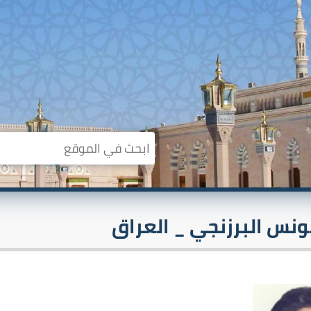
ونس البرزنجي _ العراق