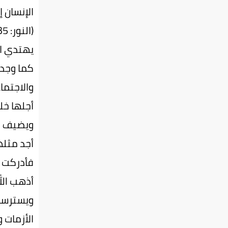
الإنسان إل
يهتدي الب
كما وجدت
والاجتما
أجلها خل
ويضيف ال
أجد مثلها
فأدركت أ
أذهب الل
ويسترسل 
الأزمات 