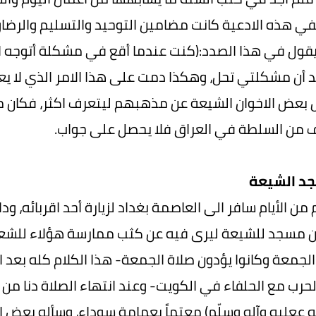
ي هذه الادعية كانت مضامين التوحيد والتسليم والرضاو..
يقول في هذا الصدد:(كنت عندما أقع في مشكلة أتوجه الى ا
د أن مشكلتي تحل، وهكذا دمت على هذا الامر الذي لا يعلمه
 بعض الاخوان الشيعة عن مذهبهم ليتعرف اكثر، فكان 
ف من السلطة في العراق فلا يحصل على جواب.
د الشيعة
من الأيام سافر الى العاصمة بغداد لزيارة أحد اقربائه، 
 مسجد للشيعة ليرى فيه عن كثب ممارسة هؤلاء للشعائر
لجمعة وكانوا يؤدون صلاة الجمعة- هذا الكلام كله بعد ان
لحرب مع الحلفاء في الكويت- وعند انتهاء الصلاة دنا من 
ه ععليه وآله وسلّم) معتماً بعمامة سوداء، وسأله بعض ال