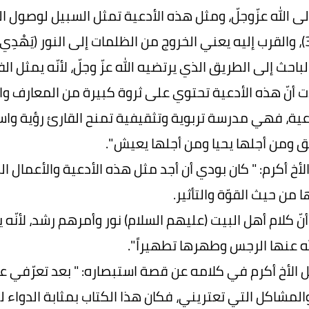
ى الله عزّوجلّ، ومثل هذه الأدعية تمثل السبيل لوصول العبد إلى 
احث إلى الطريق الذي يرتضيه الله عزّ وجلّ، لأنّه يمثل الفر
 أنّ هذه الأدعية تحتوي على ثروة كبيرة من المعارف وا
عية، فهي مدرسة تربوية وتثقيفية تمنح القارئ رؤية وا
ق ومن أجلها يحيا ومن أجلها يعيش ".
أخ أكرم: " كان بودي أن أجد مثل هذه الأدعية والأعمال ا
 من حيث القوّة والتأثير.
نّ كلام أهل البيت (عليهم السلام) نور وأمرهم رشد، لأنّ
ه عنها الرجس وطهرها تطهيراً ".
الأخ أكرم في كلامه عن قصة استبصاره: " بعد تعرّفي عل
والمشاكل التي تعتريني، فكان هذا الكتاب بمثابة الدواء ل