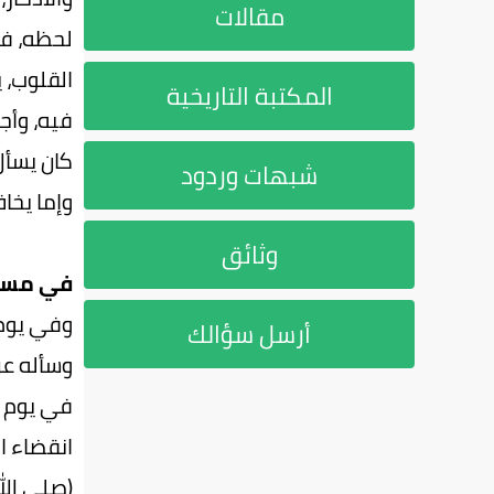
مقالات
لحظه، فف
القلوب، 
المكتبة التاريخية
فيه، وأج
كان يسأل
شبهات وردود
وإما يخا
وثائق
في مسج
وفي يوم 
أرسل سؤالك
وسأله عن
في يوم ا
انقضاء ا
(صلى الل