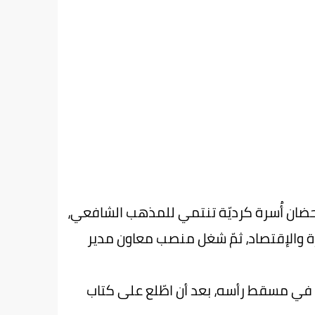
سليمانية " في العراق(1)، وترعّرع في أحضان أُسرة كرديّة تنتمي للمذهب الشافعي،
 والإقتصاد، ثمّ شغل منصب معاون مدير
تشرّفه باعتناق مذهب أهل البيت (عليهم السلام) عام 1997م في مسقط رأسه، بعد أن اطّلع على كتاب