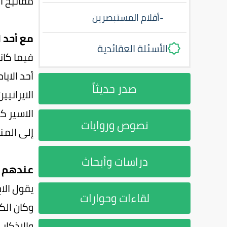
مفاتيح ال
-
أقلام المستبصرين
مع أحد 
الأسئلة العقائدية
فيما كان
أحد الاي
صدر حديثاً
الايراني
الاسير ك
نصوص وروايات
إلى المن
دراسات وأبحاث
عندهم ما
يقول الا
لقاءات وحوارات
وكان الك
والاذكار