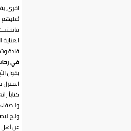
اخرى، يق
(عليهم ا
فانفتحت 
العناية 
قادة وشف
في رحاب 
يقول الأخ
المنزل ح
كتاباً ر
والصفاء
ولاح لبص
عن أهل ال