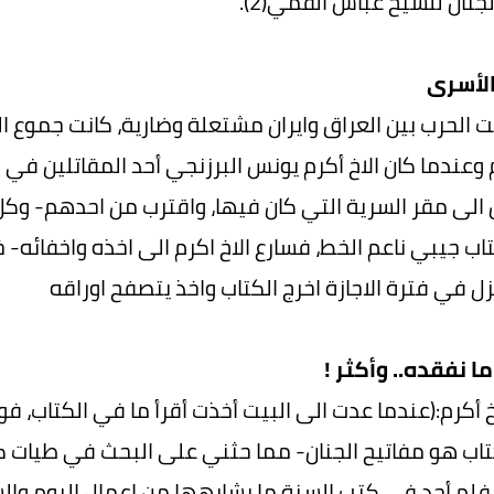
جنان للشيخ عباس القمي(2).
الأسرى
ت الحرب بين العراق وايران مشتعلة وضارية، كانت جموع ا
ام وعندما كان الاخ أكرم يونس البرزنجي أحد المقاتلين 
ين الى مقر السرية التي كان فيها، واقترب من احدهم- وكل
تاب جيبي ناعم الخط، فسارع الاخ اكرم الى اخذه واخفائه-
زل في فترة الاجازة اخرج الكتاب واخذ يتصفح اوراقه
 نفقده.. وأكثر !
خ أكرم:(عندما عدت الى البيت أخذت أقرأ ما في الكتاب، 
تاب هو مفاتيح الجنان- مما حثني على البحث في طيات كتب
، فلم أجد في كتب السنة ما يشابهها من اعمال اليوم والش