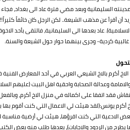
مدينته السليمانية وبعد مضي فترة عاد الى بغداد، فجاء 
ريد أن أقرأ عن مذهب الشيعة.. لكن الرجل كان خائفاً كثيرا
الاسلامية). عاد بعدها الى السليمانية، فالتقى بأحد الا
البية كردية- وجرى بينهما حوار حول الشيعة والسنة.
تحول
 الاخ أكرم بالاخ الشيعي العربي في أحد المعارض الفني
والامامة وعدالة الصحابة واحقية اهل البيت (عليهم السلام
نقاش فقد اتفقا على اكماله في منزل الاخ أكرم، وبالفع
خ أكرم يونس:(لقد هيئت لي الاعمال التي كنت أقوم بها بب
ض الادعية التي كنت اقرؤها، هيئت لي أرضية مناسبة ل
ا يطرح من الردود والاجابات)، بعدها طلب منه بعض الكتب