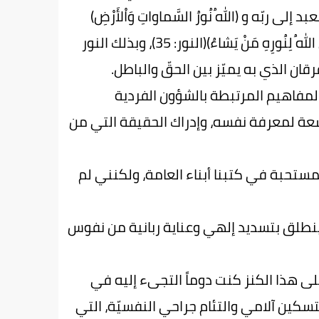
ربّه و (اللهُ نُورُ السَّماواتِ وَاْلأَرْضِ)
(النور: 35)، والقرب إليه يعني الخروج من الظلمات إلى النور (يَهْدِي اللهُ لِنُورِهِ مَنْ يَشاءُ)(النور: 35)، وبذلك النور
قان الذي به يميّز بين الحقّ والباطل.
لمفاهيم المرتبطة بالشؤون الفردية
سعة لمعرفة نفسه، وإدراك الحقيقة التي من
لمستحبة في كتبنا أبناء العامة، ولكنني لم
ه ينطلق بتسديد إلهي وعناية ربانية من نفوس
ى هذا الكنز كنت دوماً التجىء إليه في
تسكين آلامي والتئام جراحي النفسيّة، التي