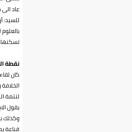
عاد الى 
للسيد: أ
بالعلوم 
تسكنها غ
نقطة ال
كان لقاء
الخلافة 
لتتمة ال
يقول الا
وكذلك بع
قناعة بم